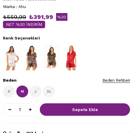
Marka
:
Ahu
₺559,99
₺391,99
%
30
NET %30 İNDİRİM
İndirim
Renk Seçenekleri
Beden
Beden Rehberi
S
M
L
XL