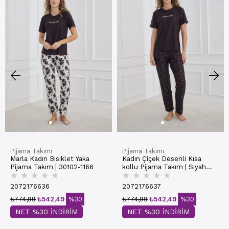
Pijama Takımı
Pijama Takımı
Marla Kadın Bisiklet Yaka
Kadın Çiçek Desenli Kısa
Pijama Takım | 30102-1166
kollu Pijama Takım | Siyah
★
★
★
★
★
★
★
★
★
★
30102-1167
2072176636
2072176637
₺774,99
₺542,49
%30
₺774,99
₺542,49
%30
NET %30 İNDİRİM
NET %30 İNDİRİM