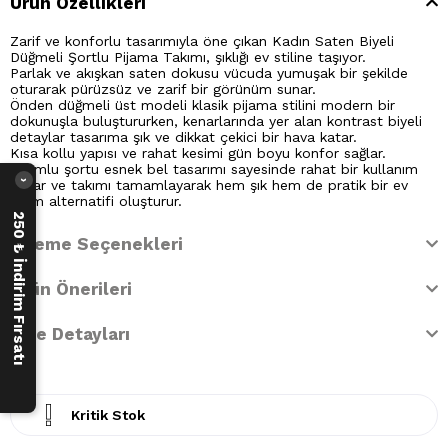
Ürün Özellikleri
Zarif ve konforlu tasarımıyla öne çıkan Kadın Saten Biyeli
Düğmeli Şortlu Pijama Takımı, şıklığı ev stiline taşıyor.
Parlak ve akışkan saten dokusu vücuda yumuşak bir şekilde
oturarak pürüzsüz ve zarif bir görünüm sunar.
Önden düğmeli üst modeli klasik pijama stilini modern bir
dokunuşla buluştururken, kenarlarında yer alan kontrast biyeli
detaylar tasarıma şık ve dikkat çekici bir hava katar.
Kısa kollu yapısı ve rahat kesimi gün boyu konfor sağlar.
Uyumlu şortu esnek bel tasarımı sayesinde rahat bir kullanım
sunar ve takımı tamamlayarak hem şık hem de pratik bir ev
›
giyim alternatifi oluşturur.
250 ₺ İndirim Fırsatı
Ödeme Seçenekleri
Ürün Önerileri
İade Detayları
Kritik Stok