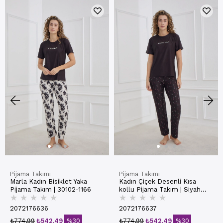
Pijama Takımı
Pijama Takımı
Marla Kadın Bisiklet Yaka
Kadın Çiçek Desenli Kısa
Pijama Takım | 30102-1166
kollu Pijama Takım | Siyah
★
★
★
★
★
★
★
★
★
★
30102-1167
2072176636
2072176637
₺774,99
₺542,49
%30
₺774,99
₺542,49
%30