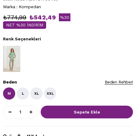
Marka
:
Kompedan
₺774,99
₺542,49
%
30
NET %30 İNDİRİM
İndirim
Renk Seçenekleri
Beden
Beden Rehberi
M
L
XL
XXL