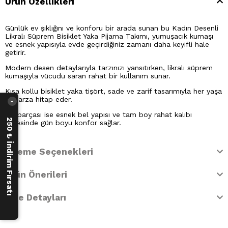
Ürün Özellikleri
Günlük ev şıklığını ve konforu bir arada sunan bu Kadın Desenli
Likralı Süprem Bisiklet Yaka Pijama Takımı, yumuşacık kumaşı
ve esnek yapısıyla evde geçirdiğiniz zamanı daha keyifli hale
getirir.
Modern desen detaylarıyla tarzınızı yansıtırken, likralı süprem
kumaşıyla vücudu saran rahat bir kullanım sunar.
Kısa kollu bisiklet yaka tişört, sade ve zarif tasarımıyla her yaşa
ve tarza hitap eder.
›
Alt parçası ise esnek bel yapısı ve tam boy rahat kalıbı
250 ₺ İndirim Fırsatı
sayesinde gün boyu konfor sağlar.
Ödeme Seçenekleri
Ürün Önerileri
İade Detayları