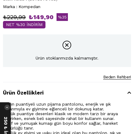
Marka
:
Kompedan
₺229,99
₺149,90
%
35
NET %30 İNDİRİM
İndirim
Ürün stoklarımızda kalmamıştır.
Beden Rehberi
Ürün Özellikleri
Kadın puantiyeli uzun pijama pantolonu, enerjik ve şık
tasarımıyla ev giyimine eğlenceli bir dokunuş katar.
›
Küçük puantiye desenleri klasik ve modern tarzı bir araya
getirirken, esnek beli sayesinde rahat bir kullanım sunar.
Hafif ve yumuşak kumaşı gün boyu konfor sağlar, hareket
özgürlüğü tanır.
Günlük ev giyimi ve uyku için ideal olan bu pantolon, şık ve