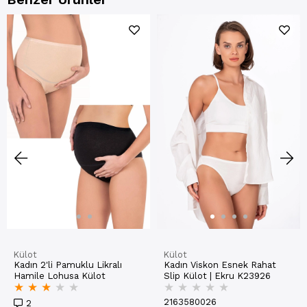
Külot
Külot
Kadın 2'li Pamuklu Likralı
Kadın Viskon Esnek Rahat
Hamile Lohusa Külot
Slip Külot | Ekru K23926
★
★
★
★
★
★
★
★
★
★
2163580026
2