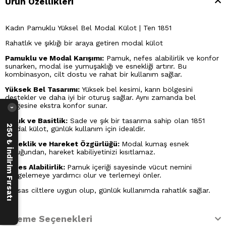
Ürün Özellikleri
Kadın Pamuklu Yüksel Bel Modal Külot | Ten 1851
Rahatlık ve şıklığı bir araya getiren modal külot
Pamuklu ve Modal Karışımı:
Pamuk, nefes alabilirlik ve konfor
sunarken, modal ise yumuşaklığı ve esnekliği artırır. Bu
kombinasyon, cilt dostu ve rahat bir kullanım sağlar.
Yüksek Bel Tasarımı:
Yüksek bel kesimi, karın bölgesini
destekler ve daha iyi bir oturuş sağlar. Aynı zamanda bel
bölgesine ekstra konfor sunar.
›
Şıklık ve Basitlik:
Sade ve şık bir tasarıma sahip olan 1851
250 ₺ İndirim Fırsatı
modal külot, günlük kullanım için idealdir.
Esneklik ve Hareket Özgürlüğü:
Modal kumaş esnek
olduğundan, hareket kabiliyetinizi kısıtlamaz.
Nefes Alabilirlik:
Pamuk içeriği sayesinde vücut nemini
dengelemeye yardımcı olur ve terlemeyi önler.
Hassas ciltlere uygun olup, günlük kullanımda rahatlık sağlar.
Ödeme Seçenekleri