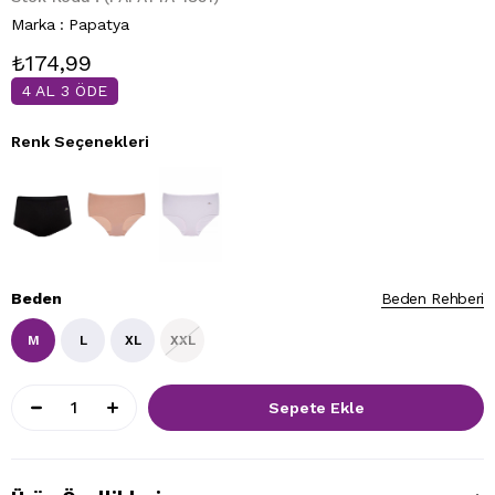
Marka
:
Papatya
₺174,99
4 AL 3 ÖDE
Renk Seçenekleri
Beden
Beden Rehberi
M
L
XL
XXL