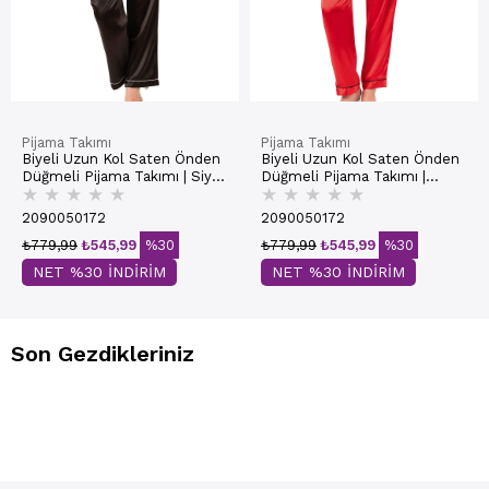
Pijama Takımı
Pijama Takımı
Biyeli Uzun Kol Saten Önden
Biyeli Uzun Kol Saten Önden
Düğmeli Pijama Takımı | Siyah
Düğmeli Pijama Takımı |
★
★
★
★
★
★
★
★
★
★
7647
Kırmızı 7647
2090050172
2090050172
₺779,99
₺545,99
%30
₺779,99
₺545,99
%30
NET %30 İNDİRİM
NET %30 İNDİRİM
Son Gezdikleriniz