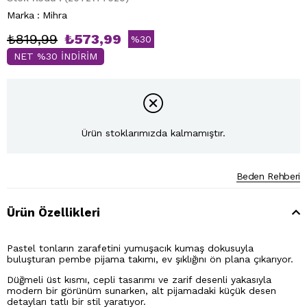
Marka
:
Mihra
₺819,99
₺573,99
%
30
NET %30 İNDİRİM
İndirim
Ürün stoklarımızda kalmamıştır.
Beden Rehberi
Ürün Özellikleri
Pastel tonların zarafetini yumuşacık kumaş dokusuyla
buluşturan pembe pijama takımı, ev şıklığını ön plana çıkarıyor.
Düğmeli üst kısmı, cepli tasarımı ve zarif desenli yakasıyla
modern bir görünüm sunarken, alt pijamadaki küçük desen
detayları tatlı bir stil yaratıyor.