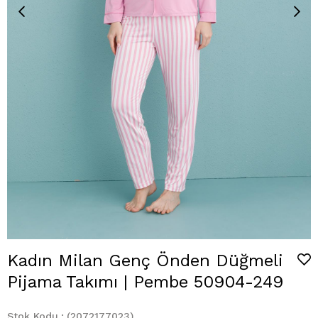
Kadın Milan Genç Önden Düğmeli
Pijama Takımı | Pembe 50904-249
Stok Kodu
(2072177023)