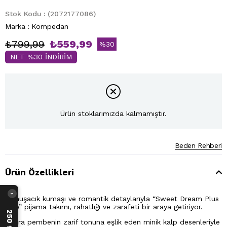
Stok Kodu
(2072177086)
Marka
:
Kompedan
₺799,99
₺559,99
%
30
NET %30 İNDİRİM
İndirim
Ürün stoklarımızda kalmamıştır.
Beden Rehberi
Ürün Özellikleri
›
Yumuşacık kumaşı ve romantik detaylarıyla “Sweet Dream Plus
Size” pijama takımı, rahatlığı ve zarafeti bir araya getiriyor.
Pudra pembenin zarif tonuna eşlik eden minik kalp desenleriyle