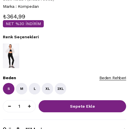
Marka
:
Kompedan
₺364,99
NET %30 İNDİRİM
Renk Seçenekleri
Beden
Beden Rehberi
S
M
L
XL
2XL