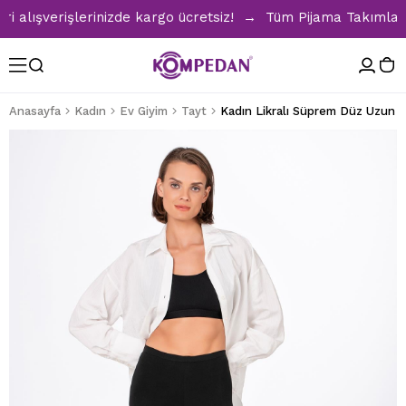
lışverişlerinizde kargo ücretsiz! → Tüm Pijama Takımlarında
Anasayfa
Kadın
Ev Giyim
Tayt
Kadın Likralı Süprem Düz Uzun T