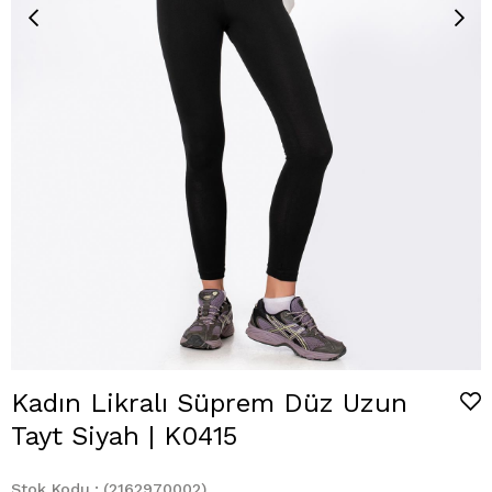
Kadın Likralı Süprem Düz Uzun
Tayt Siyah | K0415
Stok Kodu
(2162970002)