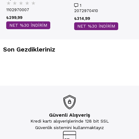
★
★
★
★
★
1
1102970007
2072970410
₺299,99
₺314,99
NET %30 İNDİRİM
NET %30 İNDİRİM
Son Gezdikleriniz
Güvenli Alışveriş
Kredi kartı alışverişlerinde 128 bit SSL
Güvenlik sistemini kullanmaktayız