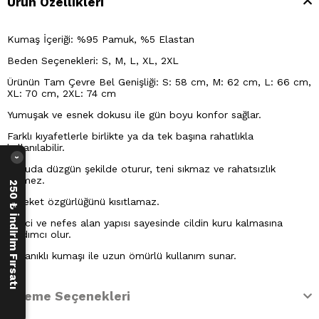
Ürün Özellikleri
Kumaş İçeriği: %95 Pamuk, %5 Elastan
Beden Seçenekleri: S, M, L, XL, 2XL
Ürünün Tam Çevre Bel Genişliği: S: 58 cm, M: 62 cm, L: 66 cm,
XL: 70 cm, 2XL: 74 cm
Yumuşak ve esnek dokusu ile gün boyu konfor sağlar.
Farklı kıyafetlerle birlikte ya da tek başına rahatlıkla
kullanılabilir.
›
Vücuda düzgün şekilde oturur, teni sıkmaz ve rahatsızlık
vermez.
250 ₺ İndirim Fırsatı
Hareket özgürlüğünü kısıtlamaz.
Emici ve nefes alan yapısı sayesinde cildin kuru kalmasına
yardımcı olur.
Dayanıklı kumaşı ile uzun ömürlü kullanım sunar.
Ödeme Seçenekleri