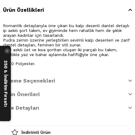
Ürün Özellikleri
Romantik detaylarıyla öne çıkan bu kalp desenli dantel detaylı
ip askılı şort takım, ev giyiminde hem rahatlık hem de şıklık
arayan kadınlar için tasarlandı.
Pudra zemin üzerine yerleştirilen sevimli kalp desenleri ve zarif
dantel detayları, feminen bir stil sunar.
İnce askılı üst ve kısa şorttan oluşan iki parçalı bu takım,
›
özellikle yaz ve bahar aylarında hafifliğiyle öne çıkar.
250 ₺ İndirim Fırsatı
%100 Polyester.
Ödeme Seçenekleri
Ürün Önerileri
İade Detayları
İndirimli Ürün