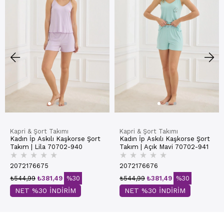
Kapri & Şort Takımı
Kapri & Şort Takımı
Kadın İp Askılı Kaşkorse Şort
Kadın İp Askılı Kaşkorse Şort
Takım | Lila 70702-940
Takım | Açık Mavi 70702-941
★
★
★
★
★
★
★
★
★
★
2072176675
2072176676
₺544,99
₺381,49
%30
₺544,99
₺381,49
%30
NET %30 İNDİRİM
NET %30 İNDİRİM