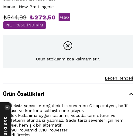
Marka
:
New Bra Lingerie
₺544,99
₺272,50
%
50
NET %50 İNDİRİM
İndirim
Ürün stoklarımızda kalmamıştır.
Beden Rehberi
Ürün Özellikleri
Desteksiz yapısı ile doğal bir his sunan bu C kap sütyen, hafif
›
dokusu ve konforlu kalıbıyla öne çıkıyor.
Günlük kullanıma uygun tasarımı, vücuda tam oturur ve
kıyafetlerin altında iz yapmaz. Sade tarzı sevenler için hem
işlevsel hem şık bir alternatif.
* %90 Polyamid %10 Polyester
* Yerli üretim.