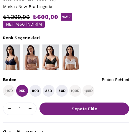
Marka
:
New Bra Lingerie
₺1.399,99
₺600,00
%
57
NET %50 İNDİRİM
İndirim
Renk Seçenekleri
Beden
Beden Rehberi
110D
95D
90D
85D
80D
100D
105D