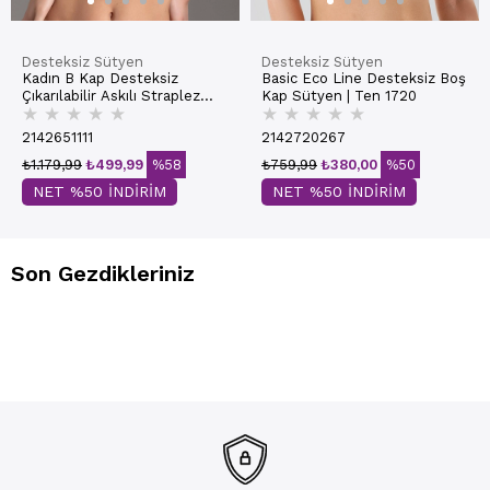
Desteksiz Sütyen
Desteksiz Sütyen
Kadın B Kap Desteksiz
Basic Eco Line Desteksiz Boş
Çıkarılabilir Askılı Straplez
Kap Sütyen | Ten 1720
★
★
★
★
★
★
★
★
★
★
Basic Sütyen | Ekru 7050
2142651111
2142720267
₺1.179,99
₺499,99
%58
₺759,99
₺380,00
%50
NET %50 İNDİRİM
NET %50 İNDİRİM
Son Gezdikleriniz