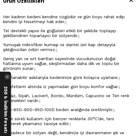
Ürün Özellikleri
Her kadının bedeni kendine özgüdür ve gün boyu rahat edip
kendini iyi hissetmeyi hak eder.;
Tel destekli yapısı ile göğüsleri etkili bir şekilde toplayıp
şekillendiren toparlayıcı bir sütyendir.;
Yumuşak mikrofiber kumaşı ve dantel üst kap detayıyla
şıklığınızdan ödün vermez.;
Geniş yan ve sırt bantları sayesinde vücudunuzun doğal
hatlarına uyum sağlar, sıkıştırmadan daha dik ve toplu bir
görünüm sunar.;
Ayarlanabilir askılarıyla bedeninize göre kolayca uyarlanır.;
›
Kıyafetlerin altında iz yapmadan gün boyu konfor sağlar.;
250 ₺ İndirim Fırsatı
Beyaz, Siyah, Lacivert, Bordo, Mürdüm, Capucino ve Ten renk
seçenekleri vardır.;
80D-85D-90D-95D-100D beden aralığında üretilmiştir.;
Uzun süreli kullanım için benzer renklerle 30°C’de, ters
çevirerek yıkamanız tavsiye edilir.;
Bu sadece bir sütyen değil, kendinize iyi davranmanın şık ve