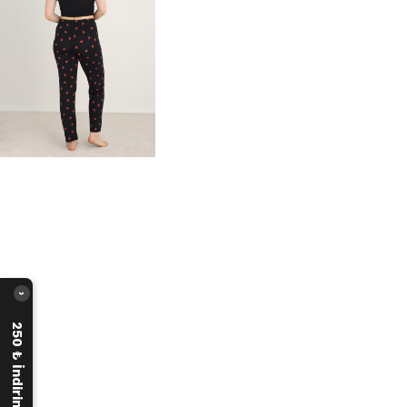
›
250 ₺ İndirim Fırsatı