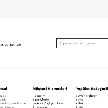
ar olmak için
msal
Müşteri Hizmetleri
Popüler Kategoril
ızda
Hesabım
Sütyen Rehberi
a Biz
Siparişlerim
Sütyen
ise Başvuru Formu
İade ve Değişim Formu
Külot
 Yer Önerisi
Bize Yazın
Bralet