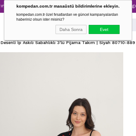
0 İndirim → 1500 TL ve üzeri alışverişlerinizde kargo ücret
kompedan.com.tr masaüstü bildirimlerine ekleyin.
kompedan.com.tr özel fırsatlardan ve güncel kampanyalardan
haberiniz olsun ister misiniz?
Daha Sonra
Evet
 Desenli İp Askılı Sabahlıklı 3'lü Pijama Takım | Siyah 80710-889