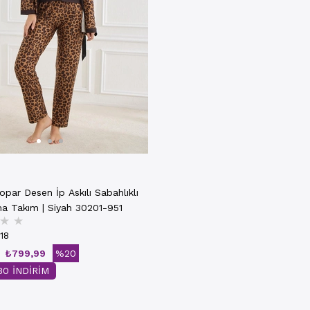
par Desen İp Askılı Sabahlıklı
ama Takım | Siyah 30201-951
★
★
18
₺799,99
%20
0 İNDİRİM