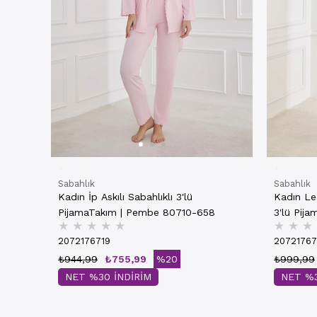
Sabahlık
Sabahlık
Kadın İp Askılı Sabahlıklı 3'lü
Kadın Leo
PijamaTakım | Pembe 80710-658
3'lü Pij
★
★
★
★
★
★
★
★
2072176719
20721767
₺944,99
₺755,99
%20
₺999,99
NET %30 İNDİRİM
NET %3