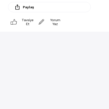
Paylaş
Tavsiye
Yorum
Et
Yaz