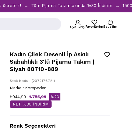
siz! → Tüm Pijama Takımlarında %30 İndirim → 1500 TL ve üz
Favorilerim
Sepetim
Üye Girişi
Kadın Çilek Desenli İp Askılı
Sabahlıklı 3'lü Pijama Takım |
Siyah 80710-889
Stok Kodu
(2072176721)
Marka
:
Kompedan
₺944,99
₺755,99
%
20
NET %30 İNDİRİM
İndirim
Renk Seçenekleri