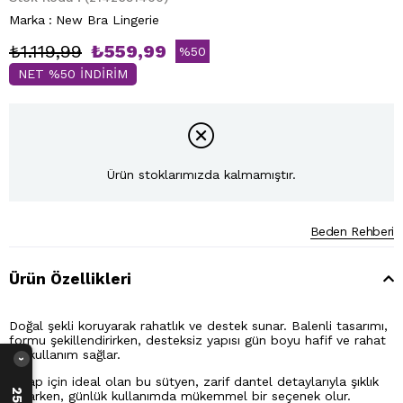
Marka
:
New Bra Lingerie
₺1.119,99
₺559,99
%
50
NET %50 İNDİRİM
İndirim
Ürün stoklarımızda kalmamıştır.
Beden Rehberi
Ürün Özellikleri
Doğal şekli koruyarak rahatlık ve destek sunar. Balenli tasarımı,
formu şekillendirirken, desteksiz yapısı gün boyu hafif ve rahat
bir kullanım sağlar.
›
C kap için ideal olan bu sütyen, zarif dantel detaylarıyla şıklık
katarken, günlük kullanımda mükemmel bir seçenek olur.