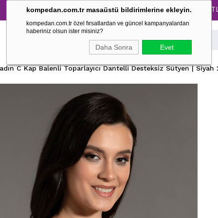
Tüm Pijama Takımlarında %30 İndirim → 1500 TL ve üzer
kompedan.com.tr masaüstü bildirimlerine ekleyin.
kompedan.com.tr özel fırsatlardan ve güncel kampanyalardan
haberiniz olsun ister misiniz?
Daha Sonra
Evet
adın C Kap Balenli Toparlayıcı Dantelli Desteksiz Sütyen | Siyah