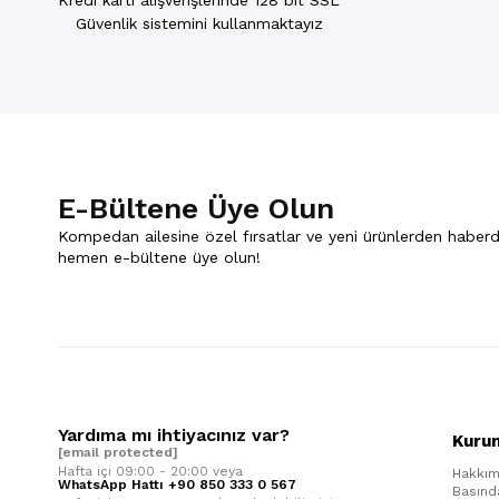
Kredi kartı alışverişlerinde 128 bit SSL
Güvenlik sistemini kullanmaktayız
E-Bültene Üye Olun
Kompedan ailesine özel fırsatlar ve yeni ürünlerden haberd
hemen e-bültene üye olun!
Yardıma mı ihtiyacınız var?
Kuru
[email protected]
Hafta içi 09:00 - 20:00 veya
Hakkım
WhatsApp Hattı +90 850 333 0 567
Basınd