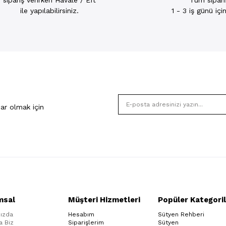
sipariş verirken Havale / Eft
Tüm sipariş
ile yapılabilirsiniz.
1 - 3 iş günü iç
ar olmak için
msal
Müşteri Hizmetleri
Popüler Kategoril
ızda
Hesabım
Sütyen Rehberi
a Biz
Siparişlerim
Sütyen