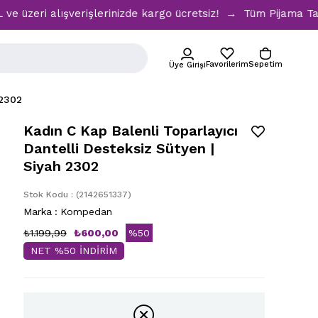
i alışverişlerinizde kargo ücretsiz! → Tüm Pijama Takımlar
Favorilerim
Sepetim
Üye Girişi
 2302
Kadın C Kap Balenli Toparlayıcı
Dantelli Desteksiz Sütyen |
Siyah 2302
Stok Kodu
(2142651337)
Marka
:
Kompedan
₺1.199,99
₺600,00
%
50
NET %50 İNDİRİM
İndirim