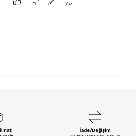
Et
Yaz
slimat
İade/Değişim