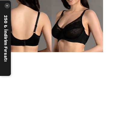
›
250 ₺ İndirim Fırsatı