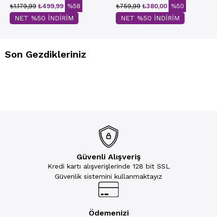
₺1.179,99
₺499,99
%58
₺759,99
₺380,00
%50
NET %50 İNDİRİM
NET %50 İNDİRİM
Son Gezdikleriniz
Güvenli Alışveriş
Kredi kartı alışverişlerinde 128 bit SSL
Güvenlik sistemini kullanmaktayız
Ödemenizi