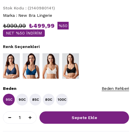
Stok Kodu
(2140980141)
Marka
:
New Bra Lingerie
₺999,99
₺499,99
%
50
NET %50 İNDİRİM
İndirim
Renk Seçenekleri
Beden
Beden Rehberi
95C
90C
85C
80C
100C