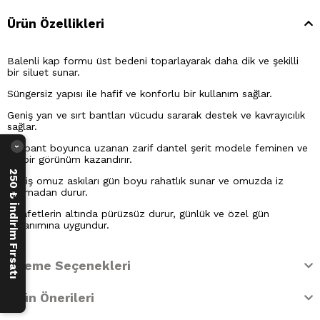
Ürün Özellikleri
Balenli kap formu üst bedeni toparlayarak daha dik ve şekilli
bir siluet sunar.
Süngersiz yapısı ile hafif ve konforlu bir kullanım sağlar.
Geniş yan ve sırt bantları vücudu sararak destek ve kavrayıcılık
sağlar.
Alt bant boyunca uzanan zarif dantel şerit modele feminen ve
›
şık bir görünüm kazandırır.
250 ₺ İndirim Fırsatı
Geniş omuz askıları gün boyu rahatlık sunar ve omuzda iz
yapmadan durur.
Kıyafetlerin altında pürüzsüz durur, günlük ve özel gün
kullanımına uygundur.
Ödeme Seçenekleri
Ürün Önerileri