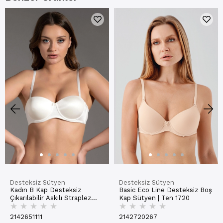
Desteksiz Sütyen
Desteksiz Sütyen
Kadın B Kap Desteksiz
Basic Eco Line Desteksiz Boş
Çıkarılabilir Askılı Straplez
Kap Sütyen | Ten 1720
★
★
★
★
★
★
★
★
★
★
Basic Sütyen | Ekru 7050
2142651111
2142720267