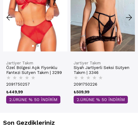
Jartiyer Takım
Jartiyer Takım
Özel Bölgesi Açık Fiyonklu
Siyah Jartiyerli Seksi Sütyen
Fantezi Sütyen Takım | 3299
Takım | 3346
★
★
★
★
★
★
★
★
★
★
2091750257
2091750226
₺449,99
₺509,99
2.ÜRÜNE % 50 İNDİRİM
2.ÜRÜNE % 50 İNDİRİM
Son Gezdikleriniz