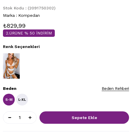
Stok Kodu
(2091750302)
Marka
:
Kompedan
₺829,99
2.ÜRÜNE % 50 İNDİRİM
Renk Seçenekleri
Beden
Beden Rehberi
S-M
L-XL