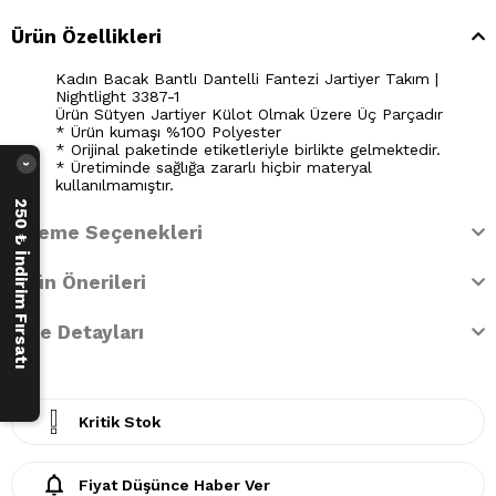
Ürün Özellikleri
Kadın Bacak Bantlı Dantelli Fantezi Jartiyer Takım |
Nightlight 3387-1
Ürün Sütyen Jartiyer Külot Olmak Üzere Üç Parçadır
* Ürün kumaşı %100 Polyester
* Orijinal paketinde etiketleriyle birlikte gelmektedir.
* Üretiminde sağlığa zararlı hiçbir materyal
›
kullanılmamıştır.
250 ₺ İndirim Fırsatı
Ödeme Seçenekleri
Ürün Önerileri
İade Detayları
Kritik Stok
Fiyat Düşünce Haber Ver