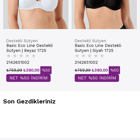
Destekli Sütyen
Destekli Sütyen
Basic Eco Line Destekli
Basic Eco Line Destekli
Sütyen | Beyaz 1725
Sütyen | Siyah 1725
★
★
★
★
★
★
★
★
★
★
2142651002
2142651002
₺759,99
₺380,00
%50
₺759,99
₺380,00
%50
NET %50 İNDİRİM
NET %50 İNDİRİM
Son Gezdikleriniz