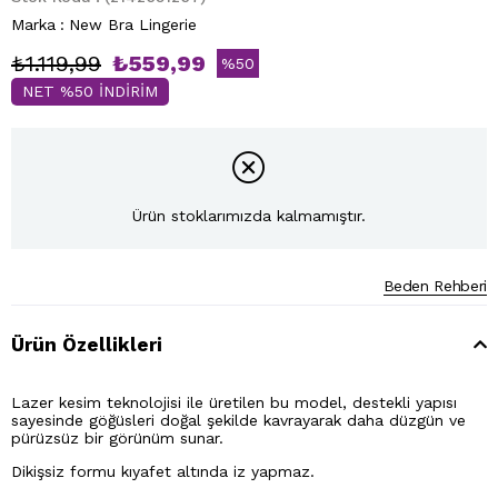
Marka
:
New Bra Lingerie
₺1.119,99
₺559,99
%
50
NET %50 İNDİRİM
İndirim
Ürün stoklarımızda kalmamıştır.
Beden Rehberi
Ürün Özellikleri
Lazer kesim teknolojisi ile üretilen bu model, destekli yapısı
sayesinde göğüsleri doğal şekilde kavrayarak daha düzgün ve
pürüzsüz bir görünüm sunar.
Dikişsiz formu kıyafet altında iz yapmaz.