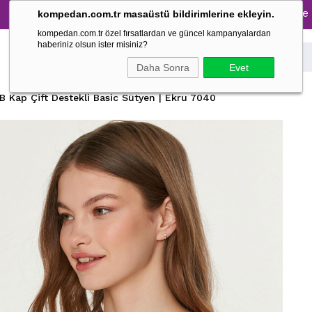
üm Pijama Takımlarında %30 İndirim → 1500 TL ve üzeri alış
kompedan.com.tr masaüstü bildirimlerine ekleyin.
kompedan.com.tr özel fırsatlardan ve güncel kampanyalardan
haberiniz olsun ister misiniz?
Daha Sonra
Evet
B Kap Çift Destekli Basic Sütyen | Ekru 7040