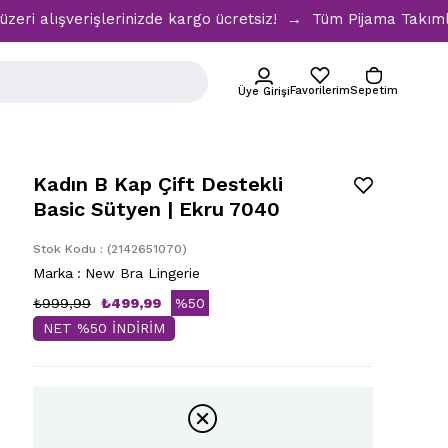
verişlerinizde kargo ücretsiz! → Tüm Pijama Takımlarında %3
Favorilerim
Sepetim
Üye Girişi
Kadın B Kap Çift Destekli
Basic Sütyen | Ekru 7040
Stok Kodu
(2142651070)
Marka
:
New Bra Lingerie
₺999,99
₺499,99
%
50
NET %50 İNDİRİM
İndirim