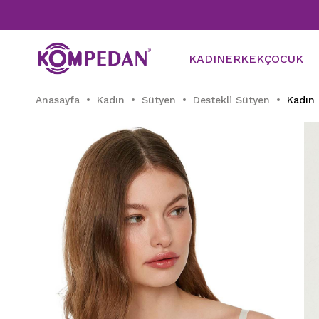
T
KADIN
ERKEK
ÇOCUK
Anasayfa
Kadın
Sütyen
Destekli Sütyen
Kadın 