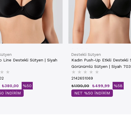
Sütyen
Destekli Sütyen
 Line Destekli Sütyen | Siyah
Kadın Push-Up Etkili Destekli
Görünümlü Sütyen | Siyah 70
★
★
★
★
★
★
★
02
2142651069
₺380,00
%50
₺1.199,99
₺499,99
%58
0 İNDİRİM
NET %50 İNDİRİM