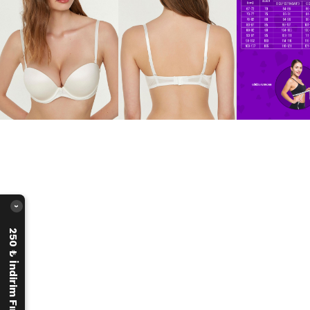
›
250 ₺ İndirim Fırsatı