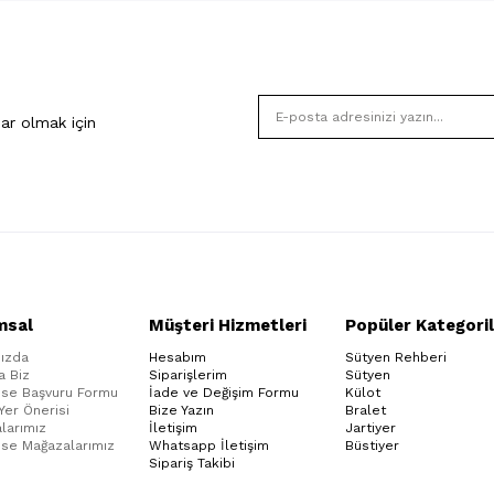
ar olmak için
msal
Müşteri Hizmetleri
Popüler Kategoril
ızda
Hesabım
Sütyen Rehberi
a Biz
Siparişlerim
Sütyen
ise Başvuru Formu
İade ve Değişim Formu
Külot
 Yer Önerisi
Bize Yazın
Bralet
larımız
İletişim
Jartiyer
ise Mağazalarımız
Whatsapp İletişim
Büstiyer
Sipariş Takibi