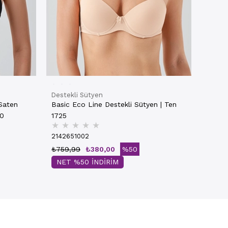
Destekli Sütyen
 Saten
Basic Eco Line Destekli Sütyen | Ten
30
1725
★
★
★
★
★
2142651002
₺759,99
₺380,00
%50
NET %50 İNDİRİM