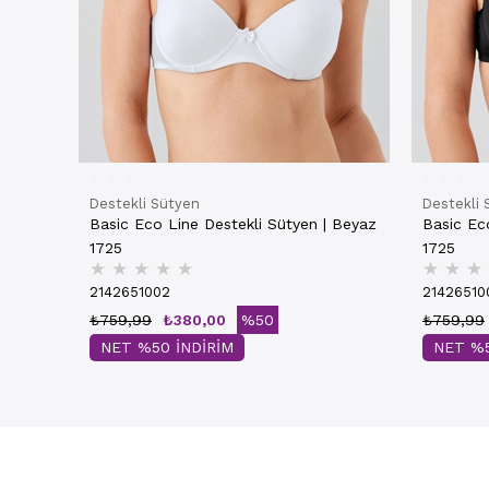
Destekli Sütyen
Destekli 
Basic Eco Line Destekli Sütyen | Beyaz
Basic Eco
1725
1725
★
★
★
★
★
★
★
★
2142651002
21426510
₺759,99
₺380,00
%50
₺759,99
NET %50 İNDİRİM
NET %5