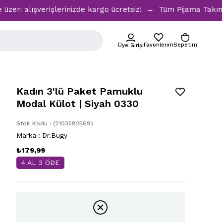
ışverişlerinizde kargo ücretsiz! → Tüm Pijama Takımlarında
Favorilerim
Sepetim
Üye Girişi
Kadın 3'lü Paket Pamuklu
Modal Külot | Siyah 0330
Stok Kodu
(2103582569)
Marka
:
Dr.Bugy
₺179,99
4 AL 3 ÖDE