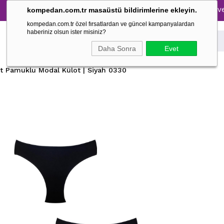
Tüm Pijama Takımlarında %30 İndirim → 1500 TL ve üzeri al
kompedan.com.tr masaüstü bildirimlerine ekleyin.
kompedan.com.tr özel fırsatlardan ve güncel kampanyalardan
haberiniz olsun ister misiniz?
Daha Sonra
Evet
et Pamuklu Modal Külot | Siyah 0330