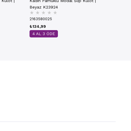
 Külot |
Kadın Pamuklu Modal Slip Külot |
Beyaz K23924
★
★
★
★
★
2163580025
₺134,99
4 AL 3 ÖDE