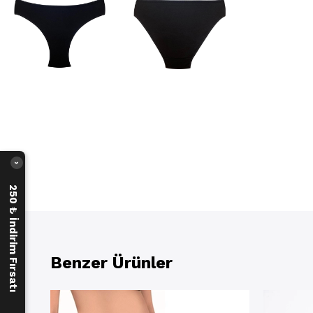
›
250 ₺ İndirim Fırsatı
Benzer Ürünler