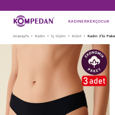
KADIN
ERKEK
ÇOCUK
Anasayfa
Kadın
İç Giyim
Külot
Kadın 3'lü Pak