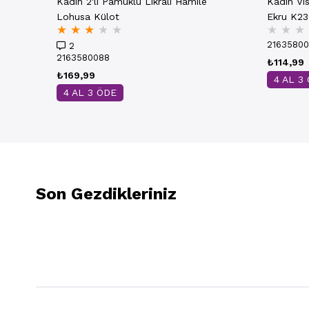
Kadın 2'li Pamuklu Likralı Hamile
Kadın Vi
Lohusa Külot
Ekru K2
★
★
★
★
★
★
★
★
2163580
2
2163580088
₺114,99
₺169,99
4 AL 3
4 AL 3 ÖDE
Son Gezdikleriniz