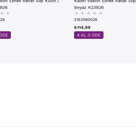
skon Esnek Rahat Slip Külot |
Kadın Viskon Esnek Rahat Slip
3926
Beyaz K23926
★
★
★
★
★
★
★
026
2163580026
₺114,99
 ÖDE
4 AL 3 ÖDE