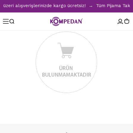
zeri alışverişlerinizde kargo ücretsiz! → Tüm Pijama Takıml