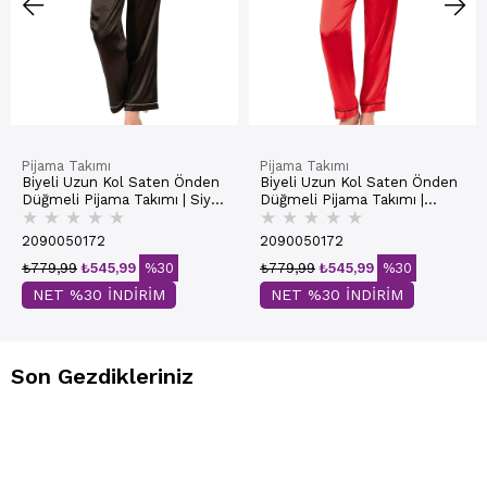
Pijama Takımı
Pijama Takımı
Biyeli Uzun Kol Saten Önden
Biyeli Uzun Kol Saten Önden
Düğmeli Pijama Takımı | Siyah
Düğmeli Pijama Takımı |
★
★
★
★
★
★
★
★
★
★
7647
Kırmızı 7647
2090050172
2090050172
₺779,99
₺545,99
%30
₺779,99
₺545,99
%30
NET %30 İNDİRİM
NET %30 İNDİRİM
Son Gezdikleriniz