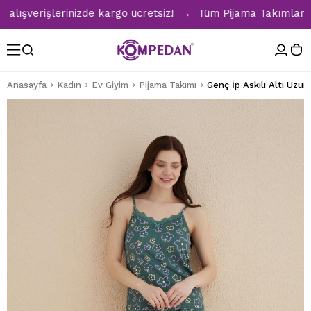
ışverişlerinizde kargo ücretsiz! → Tüm Pijama Takımlarında 
Anasayfa
Kadın
Ev Giyim
Pijama Takımı
Genç İp Askılı Altı Uzun