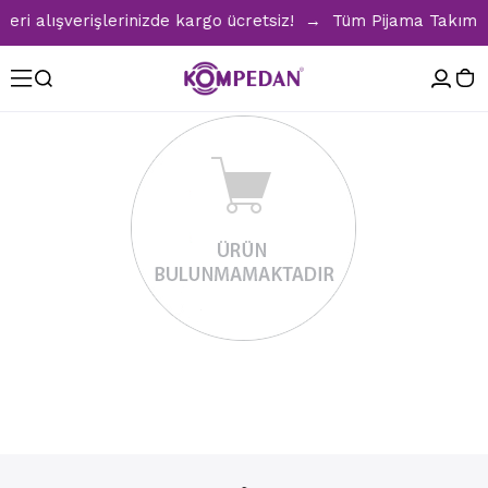
i alışverişlerinizde kargo ücretsiz! → Tüm Pijama Takımları