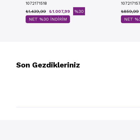
1072171518
10721715
₺1.439,99
₺1.007,99
%30
₺859,99
NET %30 İNDİRİM
NET %3
Son Gezdikleriniz