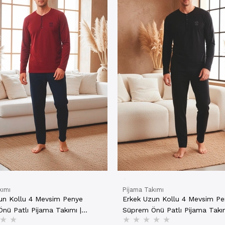
kımı
Pijama Takımı
un Kollu 4 Mevsim Penye
Erkek Uzun Kollu 4 Mevsim P
nü Patlı Pijama Takımı |
Süprem Önü Patlı Pijama Takım
★
★
★
★
★
★
★
00
801