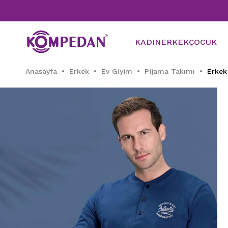
T
KADIN
ERKEK
ÇOCUK
Anasayfa
Erkek
Ev Giyim
Pijama Takımı
Erkek