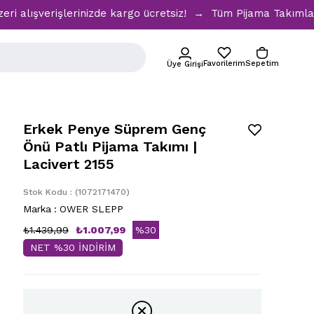
verişlerinizde kargo ücretsiz! → Tüm Pijama Takımlarında %3
Favorilerim
Sepetim
Üye Girişi
Erkek Penye Süprem Genç
Önü Patlı Pijama Takımı |
Lacivert 2155
Stok Kodu
(1072171470)
Marka
:
OWER SLEPP
₺1.439,99
₺1.007,99
%
30
NET %30 İNDİRİM
İndirim