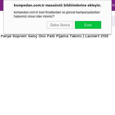
üm Pijama Takımlarında %30 İndirim → 1500 TL ve üzeri alış
kompedan.com.tr masaüstü bildirimlerine ekleyin.
kompedan.com.tr özel fırsatlardan ve güncel kampanyalardan
haberiniz olsun ister misiniz?
Daha Sonra
Evet
 Penye Süprem Genç Önü Patlı Pijama Takımı | Lacivert 2155