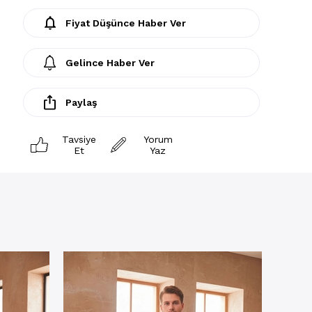
Fiyat Düşünce Haber Ver
Gelince Haber Ver
Paylaş
Tavsiye
Yorum
Et
Yaz
Pijama