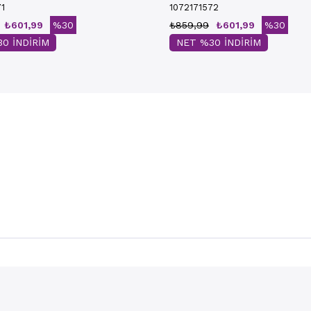
71
1072171572
₺601,99
%30
₺859,99
₺601,99
%30
0 İNDİRİM
NET %30 İNDİRİM