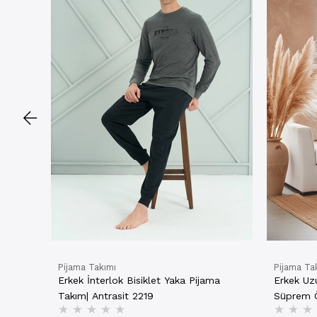
Pijama Takımı
Pijama Ta
Erkek İnterlok Bisiklet Yaka Pijama
Erkek Uz
Takım| Antrasit 2219
Süprem Ö
★
★
★
★
★
★
★
★
Bordo 8