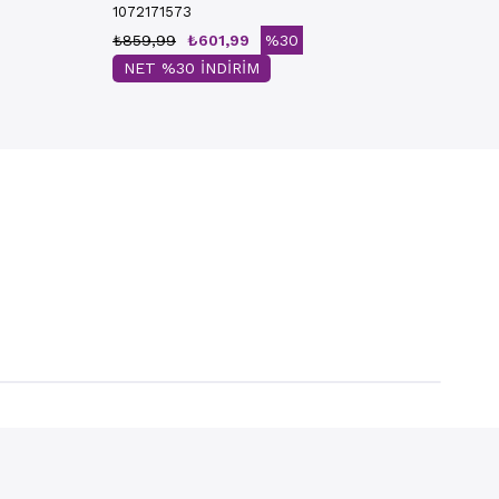
1072171573
₺859,99
₺601,99
%30
NET %30 İNDİRİM