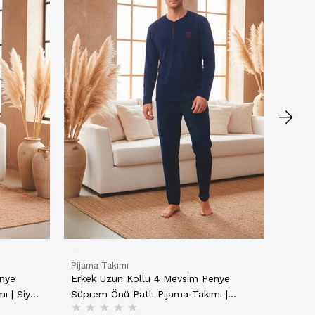
Erkek
Düz Ce
★
★
Laciv
10721
₺789,
NET
Pijama Takımı
enye
Erkek Uzun Kollu 4 Mevsim Penye
ı | Siyah
Süprem Önü Patlı Pijama Takımı |
★
★
★
★
★
Lacivert 802