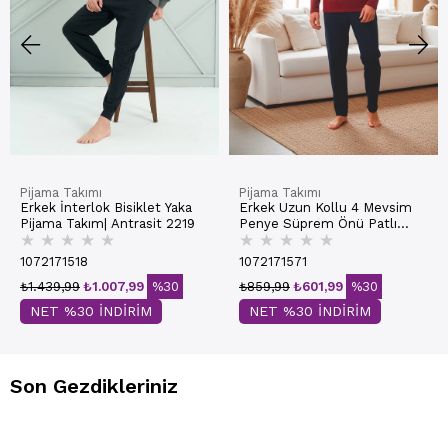
Pijama Takımı
Pijama Takımı
Erkek İnterlok Bisiklet Yaka
Erkek Uzun Kollu 4 Mevsim
Pijama Takım| Antrasit 2219
Penye Süprem Önü Patlı
★
★
★
★
★
★
★
★
★
★
Pijama Takımı | Bordo 800
1072171518
1072171571
₺1.439,99
₺1.007,99
%30
₺859,99
₺601,99
%30
NET %30 İNDİRİM
NET %30 İNDİRİM
Son Gezdikleriniz