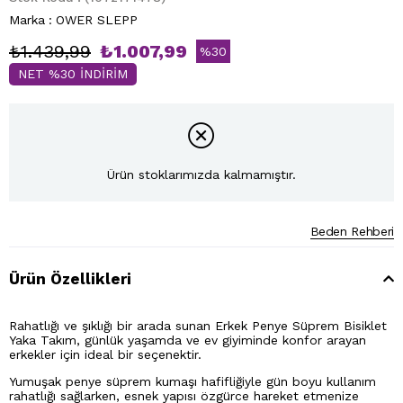
Marka
:
OWER SLEPP
₺1.439,99
₺1.007,99
%
30
NET %30 İNDİRİM
İndirim
Ürün stoklarımızda kalmamıştır.
Beden Rehberi
Ürün Özellikleri
Rahatlığı ve şıklığı bir arada sunan Erkek Penye Süprem Bisiklet
Yaka Takım, günlük yaşamda ve ev giyiminde konfor arayan
erkekler için ideal bir seçenektir.
Yumuşak penye süprem kumaşı hafifliğiyle gün boyu kullanım
rahatlığı sağlarken, esnek yapısı özgürce hareket etmenize