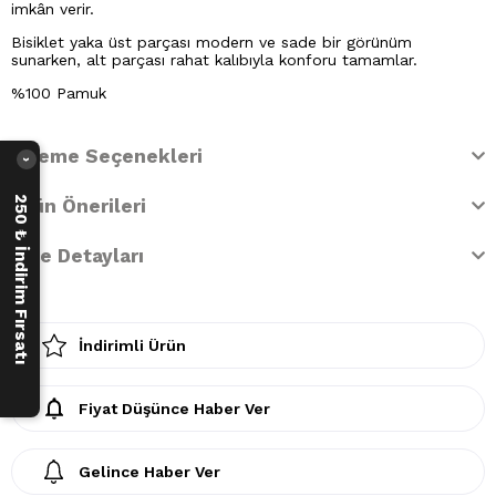
imkân verir.
Bisiklet yaka üst parçası modern ve sade bir görünüm
sunarken, alt parçası rahat kalıbıyla konforu tamamlar.
%100 Pamuk
Ödeme Seçenekleri
›
250 ₺ İndirim Fırsatı
Ürün Önerileri
İade Detayları
İndirimli Ürün
Fiyat Düşünce Haber Ver
Gelince Haber Ver