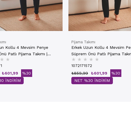
kımı
Pijama Takımı
un Kollu 4 Mevsim Penye
Erkek Uzun Kollu 4 Mevsim P
nü Patlı Pijama Takımı |
Süprem Önü Patlı Pijama Takım
★
★
★
★
★
★
★
00
801
71
1072171572
₺601,99
%30
₺859,99
₺601,99
%30
0 İNDİRİM
NET %30 İNDİRİM