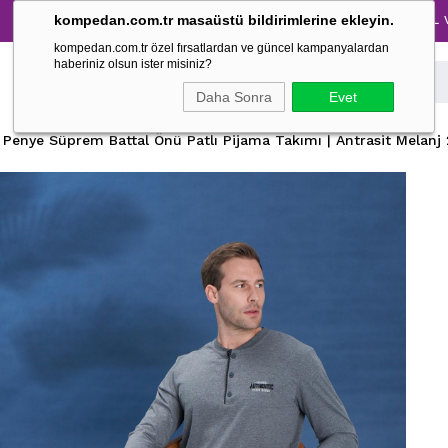
Tüm Pijama Takımlarında %30 İndirim → 1500 TL ve üzeri al
kompedan.com.tr masaüstü bildirimlerine ekleyin.
kompedan.com.tr özel fırsatlardan ve güncel kampanyalardan
haberiniz olsun ister misiniz?
Daha Sonra
Evet
 Penye Süprem Battal Önü Patlı Pijama Takımı | Antrasit Melanj 