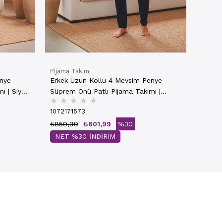
Pijama Takımı
enye
Erkek Uzun Kollu 4 Mevsim Penye
ı | Siyah
Süprem Önü Patlı Pijama Takımı |
★
★
★
★
★
Lacivert 802
1072171573
₺859,99
₺601,99
%30
NET %30 İNDİRİM