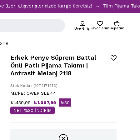
ışverişlerinizde kargo ücretsiz! → Tüm Pijama Takımlarında 
Favorilerim
Sepetim
Üye Girişi
2118
Erkek Penye Süprem Battal
Önü Patlı Pijama Takımı |
Antrasit Melanj 2118
Stok Kodu
(1072171473)
Marka
:
OWER SLEPP
₺1.439,99
₺1.007,99
%
30
NET %30 İNDİRİM
İndirim