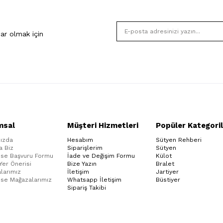
ar olmak için
msal
Müşteri Hizmetleri
Popüler Kategoril
ızda
Hesabım
Sütyen Rehberi
a Biz
Siparişlerim
Sütyen
ise Başvuru Formu
İade ve Değişim Formu
Külot
 Yer Önerisi
Bize Yazın
Bralet
larımız
İletişim
Jartiyer
ise Mağazalarımız
Whatsapp İletişim
Büstiyer
Sipariş Takibi