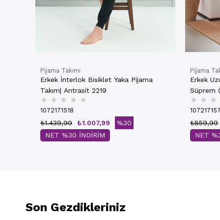
Pijama Takımı
Pijama Ta
Erkek İnterlok Bisiklet Yaka Pijama
Erkek Uz
Takım| Antrasit 2219
Süprem Ö
★
★
★
★
★
★
★
★
Bordo 8
1072171518
10721715
₺1.439,99
₺1.007,99
%30
₺859,99
NET %30 İNDİRİM
NET %3
Son Gezdikleriniz