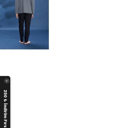
›
250 ₺ İndirim Fırsatı