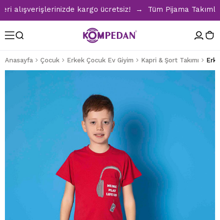
alışverişlerinizde kargo ücretsiz! → Tüm Pijama Takımlarınd
Anasayfa
Çocuk
Erkek Çocuk Ev Giyim
Kapri & Şort Takımı