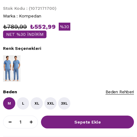
Stok Kodu
(1072171700)
Marka
:
Kompedan
₺789,99
₺552,99
%
30
NET %30 İNDİRİM
İndirim
Renk Seçenekleri
Beden
Beden Rehberi
M
L
XL
XXL
3XL