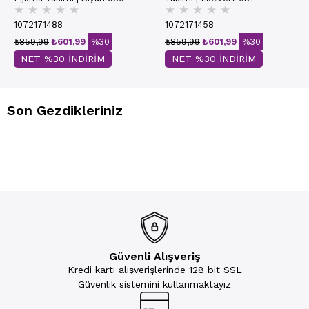
★
★
★
★
★
★
★
★
★
★
1072171488
1072171458
₺859,99
₺601,99
%30
₺859,99
₺601,99
%30
NET %30 İNDİRİM
NET %30 İNDİRİM
Son Gezdikleriniz
Güvenli Alışveriş
Kredi kartı alışverişlerinde 128 bit SSL
Güvenlik sistemini kullanmaktayız