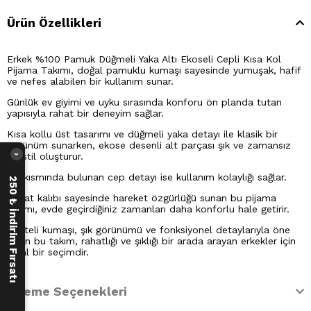
Ürün Özellikleri
Erkek %100 Pamuk Düğmeli Yaka Altı Ekoseli Cepli Kısa Kol
Pijama Takımı, doğal pamuklu kumaşı sayesinde yumuşak, hafif
ve nefes alabilen bir kullanım sunar.
Günlük ev giyimi ve uyku sırasında konforu ön planda tutan
yapısıyla rahat bir deneyim sağlar.
Kısa kollu üst tasarımı ve düğmeli yaka detayı ile klasik bir
görünüm sunarken, ekose desenli alt parçası şık ve zamansız
bir stil oluşturur.
›
Alt kısmında bulunan cep detayı ise kullanım kolaylığı sağlar.
250 ₺ İndirim Fırsatı
Rahat kalıbı sayesinde hareket özgürlüğü sunan bu pijama
takımı, evde geçirdiğiniz zamanları daha konforlu hale getirir.
Kaliteli kumaşı, şık görünümü ve fonksiyonel detaylarıyla öne
çıkan bu takım, rahatlığı ve şıklığı bir arada arayan erkekler için
ideal bir seçimdir.
Ödeme Seçenekleri