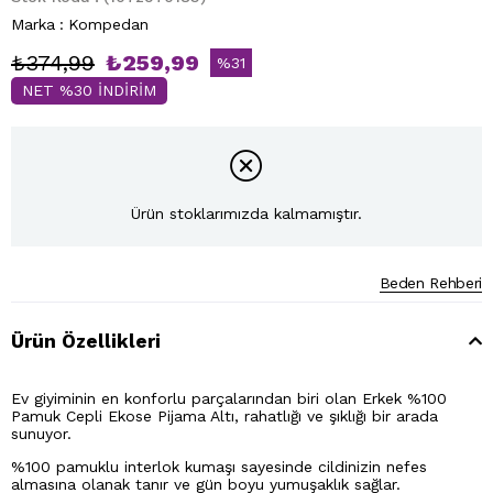
Marka
:
Kompedan
₺374,99
₺259,99
%
31
NET %30 İNDİRİM
İndirim
Ürün stoklarımızda kalmamıştır.
Beden Rehberi
Ürün Özellikleri
Ev giyiminin en konforlu parçalarından biri olan Erkek %100
Pamuk Cepli Ekose Pijama Altı, rahatlığı ve şıklığı bir arada
sunuyor.
%100 pamuklu interlok kumaşı sayesinde cildinizin nefes
almasına olanak tanır ve gün boyu yumuşaklık sağlar.