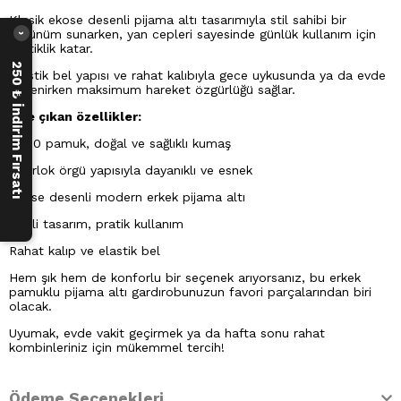
Klasik ekose desenli pijama altı tasarımıyla stil sahibi bir
görünüm sunarken, yan cepleri sayesinde günlük kullanım için
›
pratiklik katar.
250 ₺ İndirim Fırsatı
Elastik bel yapısı ve rahat kalıbıyla gece uykusunda ya da evde
dinlenirken maksimum hareket özgürlüğü sağlar.
Öne çıkan özellikler:
%100 pamuk, doğal ve sağlıklı kumaş
İnterlok örgü yapısıyla dayanıklı ve esnek
Ekose desenli modern erkek pijama altı
Cepli tasarım, pratik kullanım
Rahat kalıp ve elastik bel
Hem şık hem de konforlu bir seçenek arıyorsanız, bu erkek
pamuklu pijama altı gardırobunuzun favori parçalarından biri
olacak.
Uyumak, evde vakit geçirmek ya da hafta sonu rahat
kombinleriniz için mükemmel tercih!
Ödeme Seçenekleri