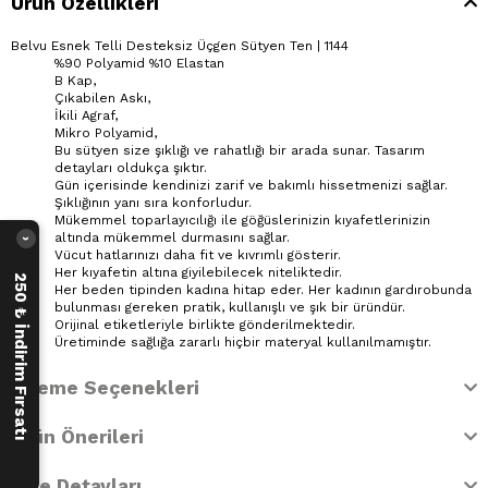
Ürün Özellikleri
Belvu Esnek Telli Desteksiz Üçgen Sütyen Ten | 1144
%90 Polyamid %10 Elastan
B Kap,
Çıkabilen Askı,
İkili Agraf,
Mikro Polyamid,
Bu sütyen size şıklığı ve rahatlığı bir arada sunar. Tasarım
detayları oldukça şıktır.
Gün içerisinde kendinizi zarif ve bakımlı hissetmenizi sağlar.
Şıklığının yanı sıra konforludur.
Mükemmel toparlayıcılığı ile göğüslerinizin kıyafetlerinizin
altında mükemmel durmasını sağlar.
›
Vücut hatlarınızı daha fit ve kıvrımlı gösterir.
Her kıyafetin altına giyilebilecek niteliktedir.
250 ₺ İndirim Fırsatı
Her beden tipinden kadına hitap eder. Her kadının gardırobunda
bulunması gereken pratik, kullanışlı ve şık bir üründür.
Orijinal etiketleriyle birlikte gönderilmektedir.
Üretiminde sağlığa zararlı hiçbir materyal kullanılmamıştır.
Ödeme Seçenekleri
Ürün Önerileri
İade Detayları