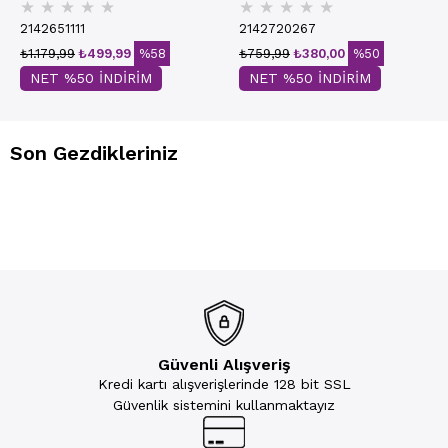
★
★
★
★
★
★
★
★
★
★
Basic Sütyen | Ekru 7050
2142651111
2142720267
₺1.179,99
₺499,99
%58
₺759,99
₺380,00
%50
NET %50 İNDİRİM
NET %50 İNDİRİM
Son Gezdikleriniz
Güvenli Alışveriş
Kredi kartı alışverişlerinde 128 bit SSL
Güvenlik sistemini kullanmaktayız