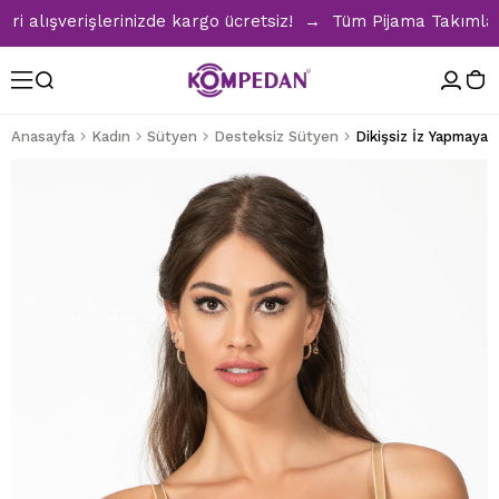
lışverişlerinizde kargo ücretsiz! → Tüm Pijama Takımlarında
Anasayfa
Kadın
Sütyen
Desteksiz Sütyen
Dikişsiz İz Yapmaya