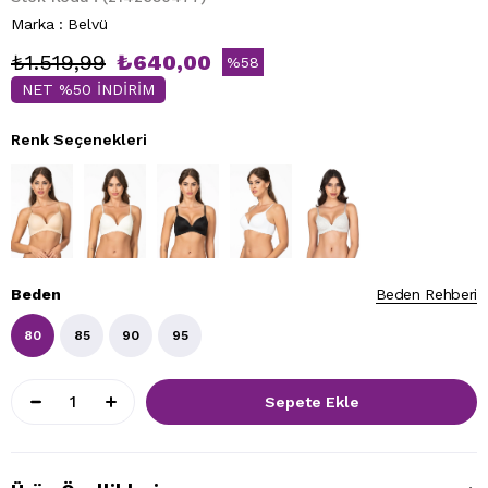
Marka
:
Belvü
₺1.519,99
₺640,00
%
58
NET %50 İNDİRİM
İndirim
Renk Seçenekleri
Beden
Beden Rehberi
80
85
90
95