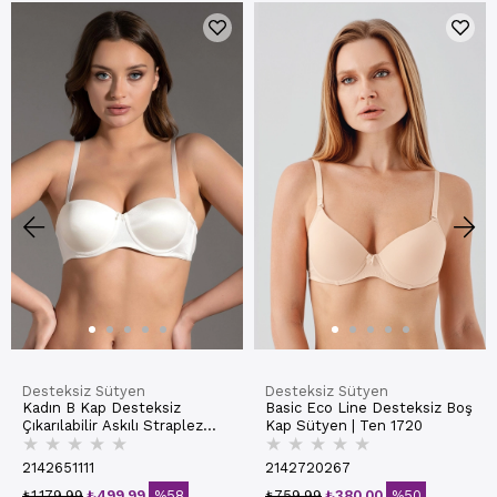
Desteksiz Sütyen
Desteksiz Sütyen
Kadın B Kap Desteksiz
Basic Eco Line Desteksiz Boş
Çıkarılabilir Askılı Straplez
Kap Sütyen | Ten 1720
★
★
★
★
★
★
★
★
★
★
Basic Sütyen | Ekru 7050
2142651111
2142720267
₺1.179,99
₺499,99
%58
₺759,99
₺380,00
%50