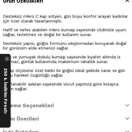
Ürün Özellikleri
Desteksiz mikro C kap sütyen, gün boyu konfor arayan kadınlar
için özel olarak tasarlanmıştır.
Hafif ve nefes alabilen mikro kumaşı sayesinde cildinizle uyum
sağlar, terletmez ve doğal bir kullanım sunar.
Desteksiz yapısı, göğüs formunu sıkıştırmadan koruyarak doğal
bir görünüm elde etmenizi sağlar.
İnce ve yumuşak dokulu kumaşı sayesinde kıyafet altında iz
›
yapmaz, günlük kullanımda maksimum rahatlık sunar.
C kap ölçüsüne özel kalıbı ile göğsü ideal şekilde sarar ve gün
250 ₺ İndirim Fırsatı
boyu hareket özgürlüğü sağlar.
Ayarlanabilir askıları sayesinde vücut yapınıza göre kolayca
uyum sağlar.
Ödeme Seçenekleri
Ürün Önerileri
İade Detayları