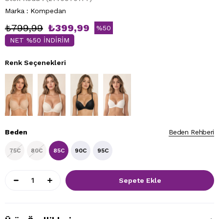
Marka
:
Kompedan
₺799,99
₺399,99
%
50
NET %50 İNDİRİM
İndirim
Renk Seçenekleri
Beden
Beden Rehberi
75C
80C
85C
90C
95C