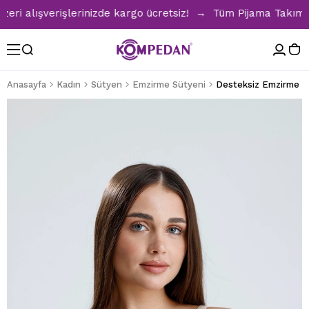
i alışverişlerinizde kargo ücretsiz! → Tüm Pijama Takımları
Anasayfa
Kadın
Sütyen
Emzirme Sütyeni
Desteksiz Emzirme Sü