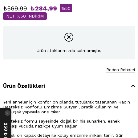
₺569,99
₺284,99
%
50
NET %50 İNDİRİM
İndirim
Ürün stoklarımızda kalmamıştır.
Beden Rehberi
Ürün Özellikleri
Yeni anneler için konfor ön planda tutularak tasarlanan Kadın
Desteksiz Konforlu Emzirme Sütyeni, pratik kullanımı ve
yumuşak yapısıyla öne çıkar.
›
Desteksiz formu sayesinde doğal bir his sunarken, esnek
kumaşı vücuda nazikçe uyum sağlar.
Klipsli ön kapak detayı ile kolay emzirme imkânı tanır. Gün