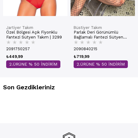
Jartiyer Takım
Büstiyer Takım
Özel Bölgesi Açık Fiyonklu
Parlak Deri Görünümlü
Fantezi Sütyen Takım | 3299
Bağlamalı Fantezi Sütyen
★
★
★
★
★
★
★
★
★
★
Takım | Siyah 3822
2091750257
2090840215
₺449,99
₺719,99
2.ÜRÜNE % 50 İNDİRİM
2.ÜRÜNE % 50 İNDİRİM
Son Gezdikleriniz