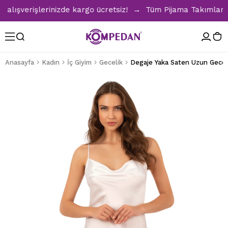
şverişlerinizde kargo ücretsiz! → Tüm Pijama Takımlarında 
Anasayfa
Kadın
İç Giyim
Gecelik
Degaje Yaka Saten Uzun Geceli