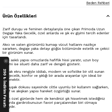
Beden Rehberi
Ürün Özellikleri
Zarif duruşu ve feminen detaylarıyla öne çıkan Primoda Uzun
Degaje Yaka Gecelik, özel anlarda ve şık ev giyimi tercih edenler
için tasarlandı.
Akıcı ve saten görünümlü kumaşı vücut hatlarını nazikçe
sararken, degaje yaka detayı göğüs bölümünde estetik ve çekici
bir görünüm sunar.
İnce askılı yapısı omuzlarda hafiflik hissi yaratır, uzun boy
›
kesimi ise silueti daha zarif ve dengeli gösterir.
250 ₺ İndirim Fırsatı
Parlak ekru rengiyle iddialı, modern ve sofistike bir stil sunan
bu gecelik, konfor ve şıklığı bir arada arayanlar için ideal bir
seçenektir.
Yumuşak dokusu sayesinde ciltle uyumlu bir kullanım sağlarken,
hafif ve akışkan yapısı hareket özgürlüğü sunar.
Hem özel günlerde hem de kendinizi şık hissetmek istediğiniz
anlarda gardırobunuzun favori parçalarından biri olmaya
adaydır.