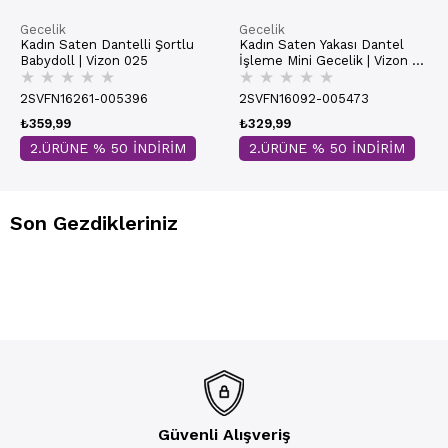
Gecelik
Gecelik
Kadın Saten Dantelli Şortlu
Kadın Saten Yakası Dantel
Babydoll | Vizon 025
İşleme Mini Gecelik | Vizon H
★
★
★
★
★
★
★
★
★
★
005
2SVFN16261-005396
2SVFN16092-005473
₺359,99
₺329,99
2.ÜRÜNE % 50 İNDİRİM
2.ÜRÜNE % 50 İNDİRİM
Son Gezdikleriniz
Güvenli Alışveriş