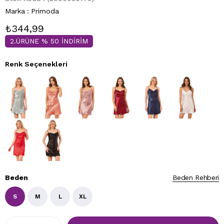
Marka
:
Primoda
₺344,99
2.ÜRÜNE % 50 İNDİRİM
Renk Seçenekleri
Beden
Beden Rehberi
S
M
L
XL