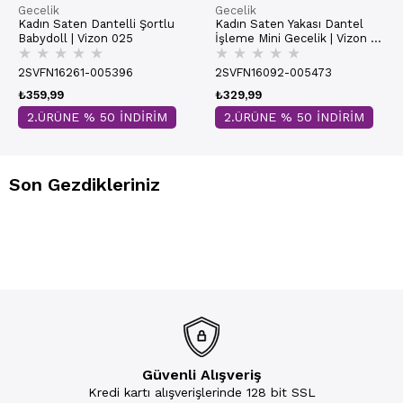
Gecelik
Gecelik
Kadın Saten Dantelli Şortlu
Kadın Saten Yakası Dantel
Babydoll | Vizon 025
İşleme Mini Gecelik | Vizon H
★
★
★
★
★
★
★
★
★
★
005
2SVFN16261-005396
2SVFN16092-005473
₺359,99
₺329,99
2.ÜRÜNE % 50 İNDİRİM
2.ÜRÜNE % 50 İNDİRİM
Son Gezdikleriniz
Güvenli Alışveriş
Kredi kartı alışverişlerinde 128 bit SSL