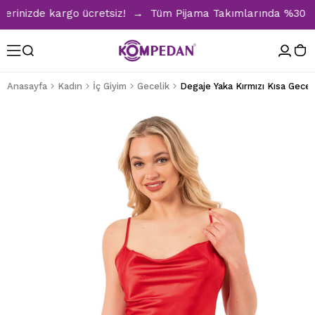
rinizde kargo ücretsiz! → Tüm Pijama Takımlarında %30 İndir
Anasayfa
Kadın
İç Giyim
Gecelik
Degaje Yaka Kırmızı Kısa Gecel