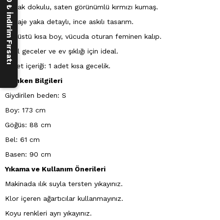
250 ₺ İndirim Fırsatı
Parlak dokulu, saten görünümlü kırmızı kumaş.
Degaje yaka detaylı, ince askılı tasarım.
Diz üstü kısa boy, vücuda oturan feminen kalıp.
Özel geceler ve ev şıklığı için ideal.
Paket içeriği: 1 adet kısa gecelik.
Manken Bilgileri
Giydirilen beden: S
Boy: 173 cm
Göğüs: 88 cm
Bel: 61 cm
Basen: 90 cm
Yıkama ve Kullanım Önerileri
Makinada ılık suyla tersten yıkayınız.
Klor içeren ağartıcılar kullanmayınız.
Koyu renkleri ayrı yıkayınız.