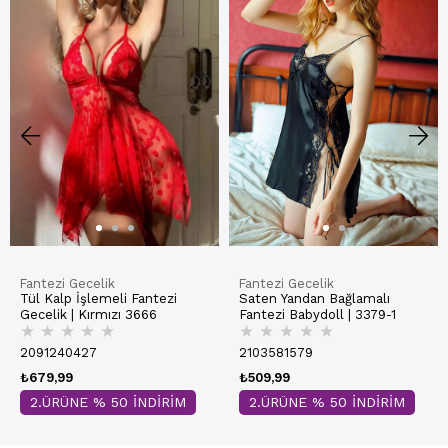
Fantezi Gecelik
Fantezi Gecelik
Tül Kalp İşlemeli Fantezi
Saten Yandan Bağlamalı
Gecelik | Kırmızı 3666
Fantezi Babydoll | 3379-1
★
★
★
★
★
★
★
★
★
★
2091240427
2103581579
₺679,99
₺509,99
2.ÜRÜNE % 50 İNDİRİM
2.ÜRÜNE % 50 İNDİRİM