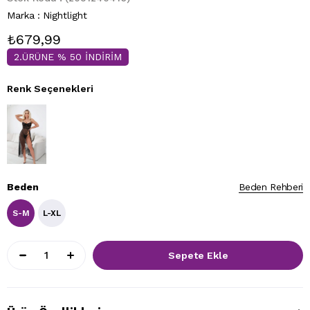
Marka
:
Nightlight
₺679,99
2.ÜRÜNE % 50 İNDİRİM
Renk Seçenekleri
Beden
Beden Rehberi
S-M
L-XL