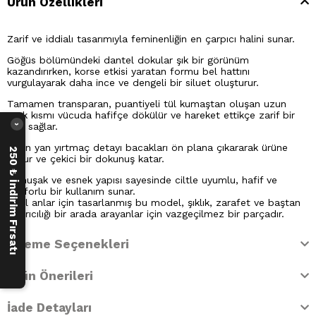
Ürün Özellikleri
Zarif ve iddialı tasarımıyla feminenliğin en çarpıcı halini sunar.
Göğüs bölümündeki dantel dokular şık bir görünüm
kazandırırken, korse etkisi yaratan formu bel hattını
vurgulayarak daha ince ve dengeli bir siluet oluşturur.
Tamamen transparan, puantiyeli tül kumaştan oluşan uzun
etek kısmı vücuda hafifçe dökülür ve hareket ettikçe zarif bir
akış sağlar.
›
Derin yan yırtmaç detayı bacakları ön plana çıkararak ürüne
250 ₺ İndirim Fırsatı
cesur ve çekici bir dokunuş katar.
Yumuşak ve esnek yapısı sayesinde ciltle uyumlu, hafif ve
konforlu bir kullanım sunar.
Özel anlar için tasarlanmış bu model, şıklık, zarafet ve baştan
çıkarıcılığı bir arada arayanlar için vazgeçilmez bir parçadır.
Ödeme Seçenekleri
Ürün Önerileri
İade Detayları