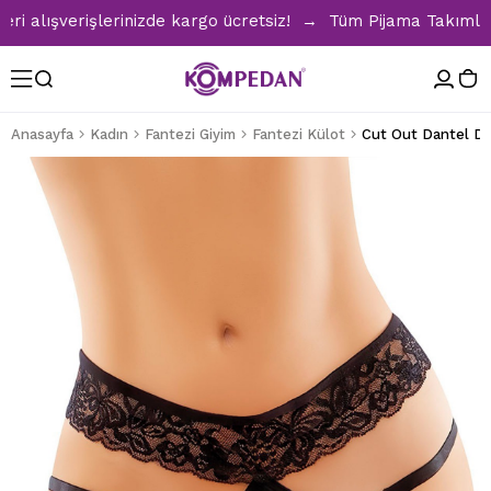
lışverişlerinizde kargo ücretsiz! → Tüm Pijama Takımlarınd
Anasayfa
Kadın
Fantezi Giyim
Fantezi Külot
Cut Out Dantel Det