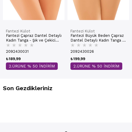
Fantezi Külot
Fantezi Külot
Fantezi Çapraz Dantel Detaylı
Fantezi Büyük Beden Çapraz
Kadın Tanga - Şık ve Çekici
Dantel Detaylı Kadın Tanga -
★
★
★
★
★
★
★
★
★
★
Tasarım | 9153-2
Şık ve Rahat Tasarım | 9154-1
2092430031
2092430026
₺189,99
₺199,99
2.ÜRÜNE % 50 İNDİRİM
2.ÜRÜNE % 50 İNDİRİM
Son Gezdikleriniz