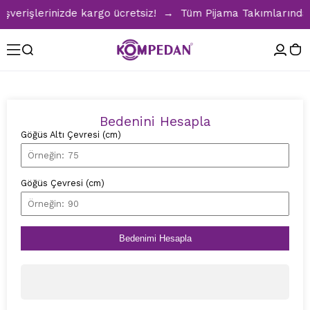
verişlerinizde kargo ücretsiz! → Tüm Pijama Takımlarında %3
Bedenini Hesapla
Göğüs Altı Çevresi (cm)
Göğüs Çevresi (cm)
Bedenimi Hesapla