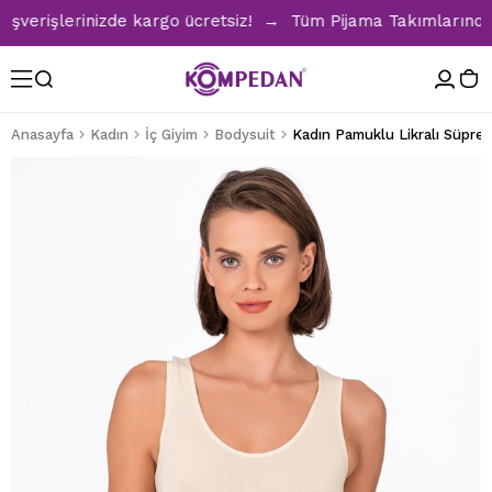
erişlerinizde kargo ücretsiz! → Tüm Pijama Takımlarında %30
Anasayfa
Kadın
İç Giyim
Bodysuit