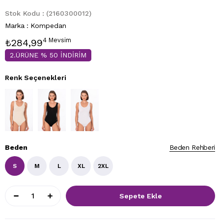
Stok Kodu
(2160300012)
Marka
:
Kompedan
4 Mevsim
₺284,99
2.ÜRÜNE % 50 İNDİRİM
Renk Seçenekleri
Beden
Beden Rehberi
S
M
L
XL
2XL