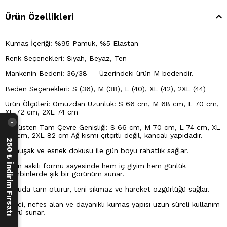
Ürün Özellikleri
Kumaş İçeriği: %95 Pamuk, %5 Elastan
Renk Seçenekleri: Siyah, Beyaz, Ten
Mankenin Bedeni: 36/38 — Üzerindeki ürün M bedendir.
Beden Seçenekleri: S (36), M (38), L (40), XL (42), 2XL (44)
Ürün Ölçüleri: Omuzdan Uzunluk: S 66 cm, M 68 cm, L 70 cm,
XL 72 cm, 2XL 74 cm
›
Göğüsten Tam Çevre Genişliği: S 66 cm, M 70 cm, L 74 cm, XL
78 cm, 2XL 82 cm Ağ kısmı çıtçıtlı değil, kancalı yapıdadır.
250 ₺ İndirim Fırsatı
Yumuşak ve esnek dokusu ile gün boyu rahatlık sağlar.
Kalın askılı formu sayesinde hem iç giyim hem günlük
kombinlerde şık bir görünüm sunar.
Vücuda tam oturur, teni sıkmaz ve hareket özgürlüğü sağlar.
Emici, nefes alan ve dayanıklı kumaş yapısı uzun süreli kullanım
ömrü sunar.