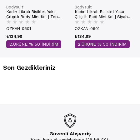
Bodysuit
Bodysuit
Kadın Likralı Bisiklet Yaka
Kadın Likralı Bisiklet Yaka
Çıtçıtlı Body Mini Kol | Ten
Çıtçıtlı Badi Mini Kol | Siyah
★
★
★
★
★
★
★
★
★
★
0601
0601
OZKAN-0601
OZKAN-0601
₺134,99
₺134,99
2.ÜRÜNE % 50 İNDİRİM
2.ÜRÜNE % 50 İNDİRİM
Son Gezdikleriniz
Güvenli Alışveriş
Kredi kartı alışverişlerinde 128 bit SSL