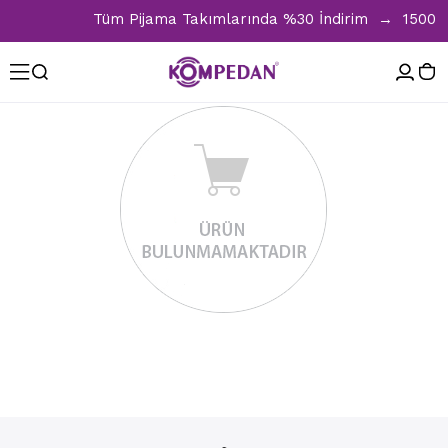
Tüm Pijama Takımlarında %30 İndirim → 1500 TL v