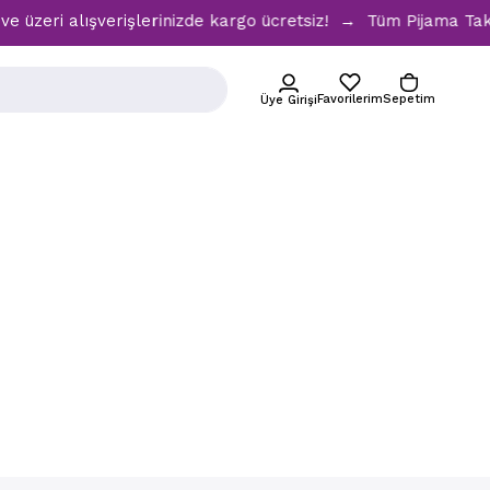
zeri alışverişlerinizde kargo ücretsiz! → Tüm Pijama Takıml
Favorilerim
Sepetim
Üye Girişi