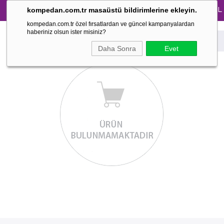
Tüm Pijama Takımlarında %30 İndirim → 1500 TL ve ü
kompedan.com.tr masaüstü bildirimlerine ekleyin.
kompedan.com.tr özel fırsatlardan ve güncel kampanyalardan
haberiniz olsun ister misiniz?
Daha Sonra
Evet