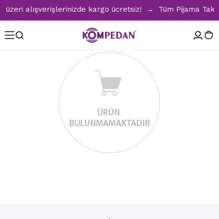
zeri alışverişlerinizde kargo ücretsiz! → Tüm Pijama Takıml