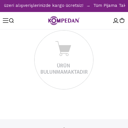
zeri alışverişlerinizde kargo ücretsiz! → Tüm Pijama Takıml