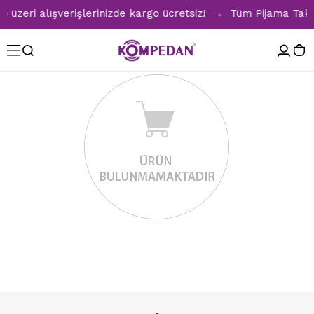
zeri alışverişlerinizde kargo ücretsiz! → Tüm Pijama Takım