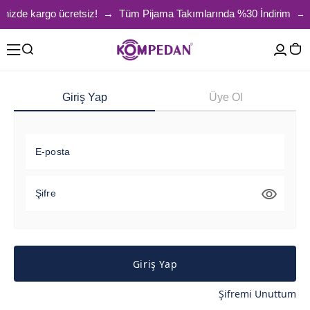
nizde kargo ücretsiz! → Tüm Pijama Takımlarında %30 İndirim → 150
Giriş Yap
Üye Ol
E-posta
Şifre
Giriş Yap
Şifremi Unuttum